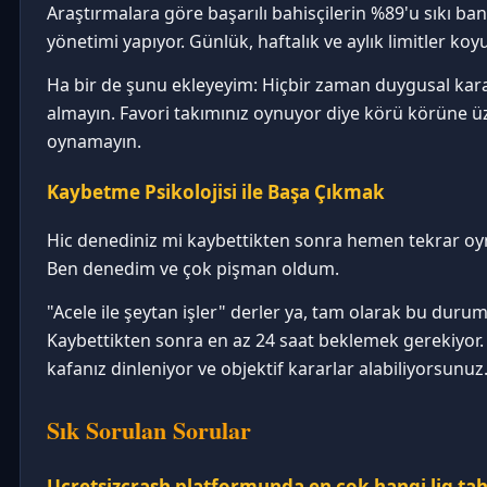
Araştırmalara göre başarılı bahisçilerin %89'u sıkı ban
yönetimi yapıyor. Günlük, haftalık ve aylık limitler koyu
Ha bir de şunu ekleyeyim: Hiçbir zaman duygusal kara
almayın. Favori takımınız oynuyor diye körü körüne ü
oynamayın.
Kaybetme Psikolojisi ile Başa Çıkmak
Hic denediniz mi kaybettikten sonra hemen tekrar o
Ben denedim ve çok pişman oldum.
"Acele ile şeytan işler" derler ya, tam olarak bu durum
Kaybettikten sonra en az 24 saat beklemek gerekiyor
kafanız dinleniyor ve objektif kararlar alabiliyorsunuz
Sık Sorulan Sorular
Ucretsizcrash platformunda en çok hangi lig ta