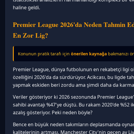
haline geldi.
Premier League 2026'da Neden Tahmin Ed
En Zor Lig?
Konunun pratik tarafı için
önerilen kaynağa
bakmanızı öne
Premier League, dünya futbolunun en rekabetçi ligi 
özelliğini 2026'da da sürdürüyor. Acikcası, bu ligde t
yapmak eskiden beri zordu ama şimdi daha da karma
Veriler gösteriyor ki 2026 sezonunda Premier League
sahibi avantajı %47'ye düştü. Bu rakam 2020'de %52 ik
azalış gösteriyor. Peki neden böyle?
Bence en büyük neden takımların deplasmanda oyn
kalitelerinin artması. Manchester City'nin geçen ay Li