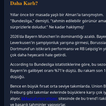
Daha Karlı?
Yıllar önce bir masada yaşlı bir Alman'la tanışmıştım.
"Bundesliga," demişti, "tahmin edilebilir görünür ama
sürprizlerle doludur." Ne kadar haklıymış!
2026'da Bayern München'in dominantlığı azaldı. Baye
Leverkusen'in şampiyonluk yarışına girmesi, Borussia
Dortmund'un istikrarlı performansı ve RB Leipzig'in yük
çok daha heyecanlı hale getirdi.
According to Bundesliga istatistiklerine göre, bu sez
Bayern'in galibiyet oranı %71'e düştü. Bu rakam son 10
düşüğü.
Bence en büyük fırsat orta seviye takımlarda. Union Be
Freiburg gibi takımlar evlerinde büyüklere karşı çok i
alıyor.
Iddaatahminrehberi
sitesinde de bu trend'i tak
ve başarılı tahminler yapıyorlar.