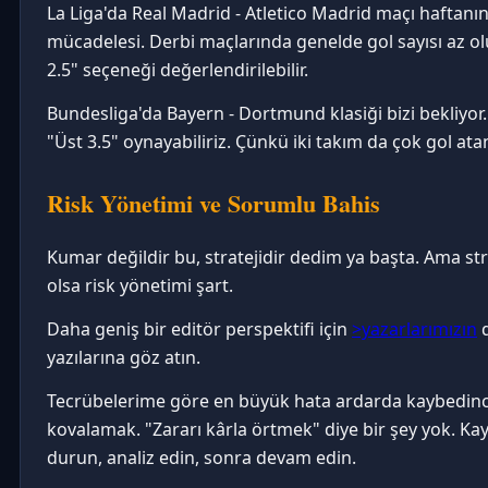
La Liga'da Real Madrid - Atletico Madrid maçı haftanı
mücadelesi. Derbi maçlarında genelde gol sayısı az olu
2.5" seçeneği değerlendirilebilir.
Bundesliga'da Bayern - Dortmund klasiği bizi bekliyor
"Üst 3.5" oynayabiliriz. Çünkü iki takım da çok gol ata
Risk Yönetimi ve Sorumlu Bahis
Kumar değildir bu, stratejidir dedim ya başta. Ama str
olsa risk yönetimi şart.
Daha geniş bir editör perspektifi için
>yazarlarımızın
d
yazılarına göz atın.
Tecrübelerime göre en büyük hata ardarda kaybedinc
kovalamak. "Zararı kârla örtmek" diye bir şey yok. Kay
durun, analiz edin, sonra devam edin.