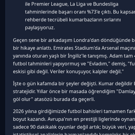
ile Premier League, La Liga ve Bundesliga
tahminlerinde başarı oranı %73'e çıktı. Bu kapsa
rehberde tecrübeli kumarbazların sırlarını
paylaşıyoruz.
Geçen sene bir arkadaşım Londra'dan döndüğünde b
bir hikaye anlattı. Emirates Stadium'da Arsenal maçını
yanında oturan yaşlı bir İngiliz'le tanışmış. Adam tam 4
futbol tahminleri yapıyormuş ve "Evladım," demiş, "fu
eskisi gibi değil. Veriler konuşuyor, kalpler değil."
İşte o gün kafamda bir şeyler değişti. Kumar değildir 
stratejidir. Yıllar önce bir masada öğrendiğim "Daml
göl olur" atasözü burada da geçerli.
2026 yılına girdiğimizde futbol bahisleri tamamen fark
boyut kazandı. Avrupa'nın en prestijli liglerinde oyna
sadece 90 dakikalık oyunlar değil artık; büyük veri, y
istatistiksel analizlerin harmanlandığı kompleks bir 